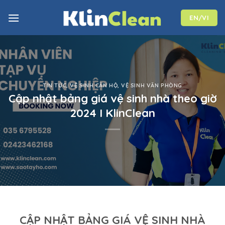
Skip
to
EN/VI
content
TIN TỨC
,
VỆ SINH CĂN HỘ
,
VỆ SINH VĂN PHÒNG
Cập nhật bảng giá vệ sinh nhà theo giờ
2024 I KlinClean
CẬP NHẬT BẢNG GIÁ VỆ SINH NHÀ