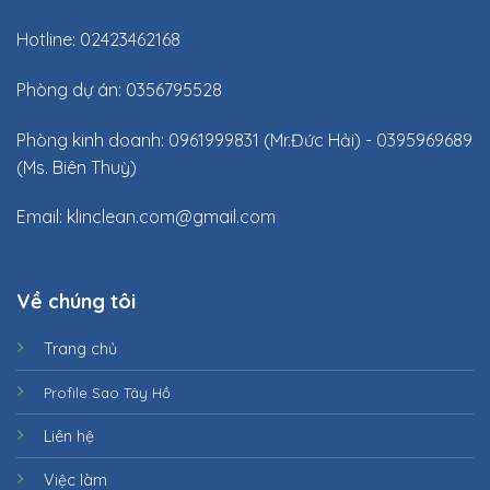
Hotline: 02423462168
Phòng dự án: 0356795528
Phòng kinh doanh: 0961999831 (Mr.Đức Hải) - 0395969689
(Ms. Biên Thuỳ)
Email:
klinclean.com@gmail.com
Về chúng tôi
Trang chủ
Profile Sao Tây Hồ
Liên hệ
Việc làm