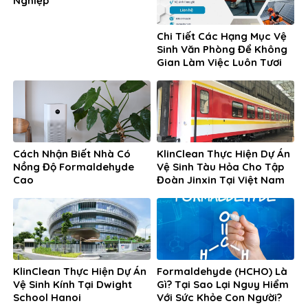
Nghiệp
Chi Tiết Các Hạng Mục Vệ
Sinh Văn Phòng Để Không
Gian Làm Việc Luôn Tươi
Mới
Cách Nhận Biết Nhà Có
KlinClean Thực Hiện Dự Án
Nồng Độ Formaldehyde
Vệ Sinh Tàu Hỏa Cho Tập
Cao
Đoàn Jinxin Tại Việt Nam
KlinClean Thực Hiện Dự Án
Formaldehyde (HCHO) Là
Vệ Sinh Kính Tại Dwight
Gì? Tại Sao Lại Nguy Hiểm
School Hanoi
Với Sức Khỏe Con Người?