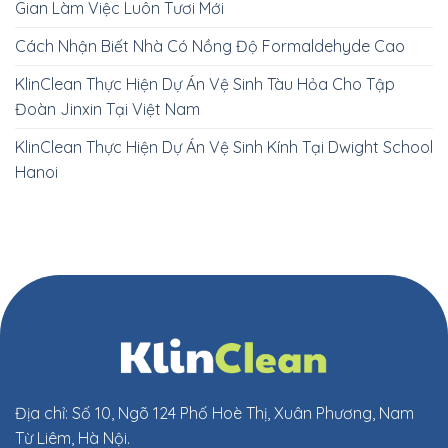
Gian Làm Việc Luôn Tươi Mới
Cách Nhận Biết Nhà Có Nồng Độ Formaldehyde Cao
KlinClean Thực Hiện Dự Án Vệ Sinh Tàu Hỏa Cho Tập
Đoàn Jinxin Tại Việt Nam
KlinClean Thực Hiện Dự Án Vệ Sinh Kính Tại Dwight School
Hanoi
Địa chỉ: Số 10, Ngõ 124 Phố Hoè Thị, Xuân Phương, Nam
Từ Liêm, Hà Nội.