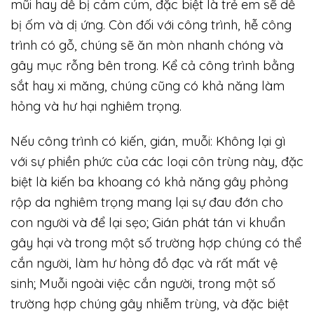
mũi hay dễ bị cảm cúm, đặc biệt là trẻ em sẽ dễ
bị ốm và dị ứng. Còn đối với công trình, hễ công
trình có gỗ, chúng sẽ ăn mòn nhanh chóng và
gây mục rỗng bên trong. Kể cả công trình bằng
sắt hay xi măng, chúng cũng có khả năng làm
hỏng và hư hại nghiêm trọng.
Nếu công trình có kiến, gián, muỗi: Không lại gì
với sự phiền phức của các loại côn trùng này, đặc
biệt là kiến ba khoang có khả năng gây phỏng
rộp da nghiêm trọng mang lại sự đau đớn cho
con người và để lại sẹo; Gián phát tán vi khuẩn
gây hại và trong một số trường hợp chúng có thể
cắn người, làm hư hỏng đồ đạc và rất mất vệ
sinh; Muỗi ngoài việc cắn người, trong một số
trường hợp chúng gây nhiễm trùng, và đặc biệt