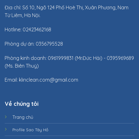
Địa chỉ: Số 10, Ngõ 124 Phố Hoè Thị, Xuân Phương, Nam
Từ Liêm, Hà Nội.
Hotline: 02423462168
Phòng dự án: 0356795528
Phòng kinh doanh: 0961999831 (Mr.Đức Hải) - 0395969689
(Ms. Biên Thuỳ)
Email:
klinclean.com@gmail.com
Về chúng tôi
Trang chủ
Profile Sao Tây Hồ