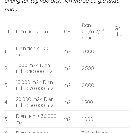
chúng tôi, tùy vào diện tích mà sẽ có giá khác
nhau
Đơn
Ghi
TT
Diện tích phun
ĐVT
giá/m2/lần
chú
phun
Diện tích < 1.000
1
m2
3.000
m2
1.000 m2< Diện
2
m2
2.500
tích < 10.000 m2
10.000 m2< Diện
3
m2
2.000
tích < 20.000 m2
20.000 m2< Diện
4
m2
1.500
tích < 30.000 m2
Diện tích > 30.000
5
m2
1.000
m2
6
Diện tích khác
Thỏa thuận