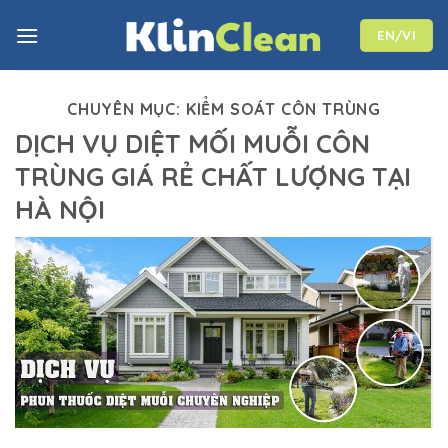
Skip
to
EN/VI
content
CHUYÊN MỤC:
KIỂM SOÁT CÔN TRÙNG
DỊCH VỤ DIỆT MỐI MUỖI CÔN
TRÙNG GIÁ RẺ CHẤT LƯỢNG TẠI
HÀ NỘI