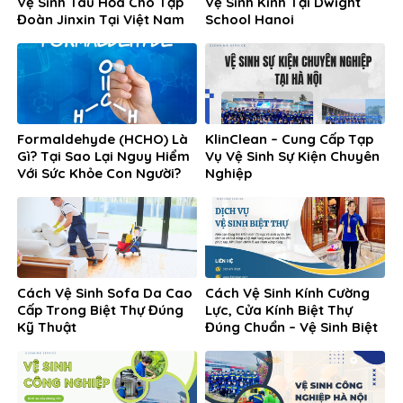
Vệ Sinh Tàu Hỏa Cho Tập
Vệ Sinh Kính Tại Dwight
Đoàn Jinxin Tại Việt Nam
School Hanoi
Formaldehyde (HCHO) Là
KlinClean – Cung Cấp Tạp
Gì? Tại Sao Lại Nguy Hiểm
Vụ Vệ Sinh Sự Kiện Chuyên
Với Sức Khỏe Con Người?
Nghiệp
Cách Vệ Sinh Sofa Da Cao
Cách Vệ Sinh Kính Cường
Cấp Trong Biệt Thự Đúng
Lực, Cửa Kính Biệt Thự
Kỹ Thuật
Đúng Chuẩn – Vệ Sinh Biệt
Thự