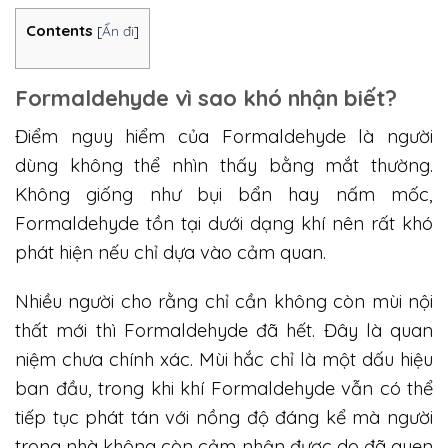
Contents
[
Ẩn đi
]
Formaldehyde vì sao khó nhận biết?
Điểm nguy hiểm của Formaldehyde là người
dùng không thể nhìn thấy bằng mắt thường.
Không giống như bụi bẩn hay nấm mốc,
Formaldehyde tồn tại dưới dạng khí nên rất khó
phát hiện nếu chỉ dựa vào cảm quan.
Nhiều người cho rằng chỉ cần không còn mùi nội
thất mới thì Formaldehyde đã hết. Đây là quan
niệm chưa chính xác. Mùi hắc chỉ là một dấu hiệu
ban đầu, trong khi khí Formaldehyde vẫn có thể
tiếp tục phát tán với nồng độ đáng kể mà người
trong nhà không còn cảm nhận được do đã quen