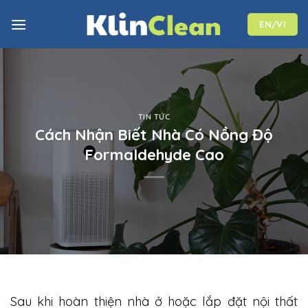
Skip
to
EN/VI
content
TIN TỨC
Cách Nhận Biết Nhà Có Nồng Độ
Formaldehyde Cao
Sau khi hoàn thiện nhà ở hoặc lắp đặt nội thất