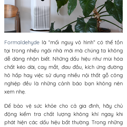
Formaldehyde
là “mối nguy vô hình” có thể tồn
tại trong nhiều ngôi nhà mới mà chúng ta không
dễ dàng nhận biết. Những dấu hiệu như mùi hóa
chất kéo dài, cay mắt, đau đầu, kích ứng đường
hô hấp hay việc sử dụng nhiều nội thất gỗ công
nghiệp đều là những cảnh báo bạn không nên
xem nhẹ.
Để bảo vệ sức khỏe cho cả gia đình, hãy chủ
động kiểm tra chất lượng không khí ngay khi
phát hiện các dấu hiệu bất thường. Trong những