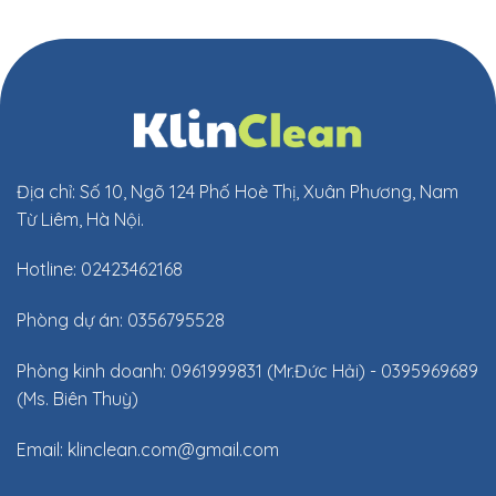
Địa chỉ: Số 10, Ngõ 124 Phố Hoè Thị, Xuân Phương, Nam
Từ Liêm, Hà Nội.
Hotline: 02423462168
Phòng dự án: 0356795528
Phòng kinh doanh: 0961999831 (Mr.Đức Hải) - 0395969689
(Ms. Biên Thuỳ)
Email:
klinclean.com@gmail.com