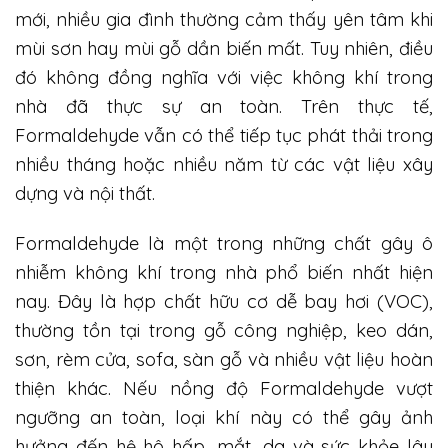
mới, nhiều gia đình thường cảm thấy yên tâm khi
mùi sơn hay mùi gỗ dần biến mất. Tuy nhiên, điều
đó không đồng nghĩa với việc không khí trong
nhà đã thực sự an toàn. Trên thực tế,
Formaldehyde vẫn có thể tiếp tục phát thải trong
nhiều tháng hoặc nhiều năm từ các vật liệu xây
dựng và nội thất.
Formaldehyde là một trong những chất gây ô
nhiễm không khí trong nhà phổ biến nhất hiện
nay. Đây là hợp chất hữu cơ dễ bay hơi (VOC),
thường tồn tại trong gỗ công nghiệp, keo dán,
sơn, rèm cửa, sofa, sàn gỗ và nhiều vật liệu hoàn
thiện khác. Nếu nồng độ Formaldehyde vượt
ngưỡng an toàn, loại khí này có thể gây ảnh
hưởng đến hệ hô hấp, mắt, da và sức khỏe lâu