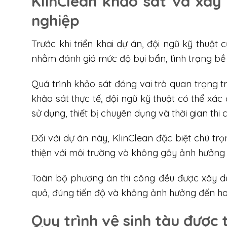
KlinClean khảo sát và xây
nghiệp
Trước khi triển khai dự án, đội ngũ kỹ thuật 
nhằm đánh giá mức độ bụi bẩn, tình trạng bề 
Quá trình khảo sát đóng vai trò quan trọng 
khảo sát thực tế, đội ngũ kỹ thuật có thể xác
sử dụng, thiết bị chuyên dụng và thời gian thi 
Đối với dự án này, KlinClean đặc biệt chú trọ
thiện với môi trường và không gây ảnh hưởng 
Toàn bộ phương án thi công đều được xây dựn
quả, đúng tiến độ và không ảnh hưởng đến h
Quy trình vệ sinh tàu được 