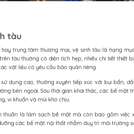
nh tàu
 hay trung tâm thương mại, vệ sinh tàu là hạng mục
ên tàu thường có diện tích hẹp, nhiều chi tiết thiết bị
các vật liệu có yêu cầu bảo quản riêng.
 sử dụng cao, thường xuyên tiếp xúc với bụi bẩn, dầ
ờng bên ngoài. Sau thời gian khai thác, các bề mặt t
ng, vi khuẩn và mùi khó chịu.
ơn thuần là làm sạch bề mặt mà còn bao gồm việc x
dưỡng các bề mặt nội thất nhằm duy trì môi trường 