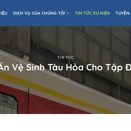
HIỆU
DỊCH VỤ CỦA CHÚNG TÔI
TIN TỨC SỰ KIỆN
TUYỂN
TIN TỨC
 Án Vệ Sinh Tàu Hỏa Cho Tập Đ