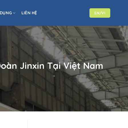
 DỤNG
LIÊN HỆ
EN/VI
oàn Jinxin Tại Việt Nam