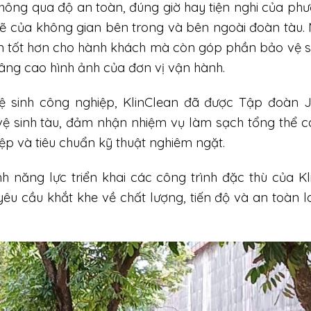
hông qua độ an toàn, đúng giờ hay tiện nghi của phư
ẽ của không gian bên trong và bên ngoài đoàn tàu.
iệm tốt hơn cho hành khách mà còn góp phần bảo vệ 
 nâng cao hình ảnh của đơn vị vận hành.
ệ sinh công nghiệp, KlinClean đã được Tập đoàn Ji
 vệ sinh tàu, đảm nhận nhiệm vụ làm sạch tổng thể 
ệp và tiêu chuẩn kỹ thuật nghiêm ngặt.
h năng lực triển khai các công trình đặc thù của Kl
êu cầu khắt khe về chất lượng, tiến độ và an toàn 