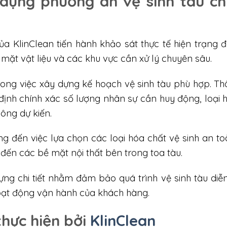
 dựng phương án vệ sinh tàu c
của KlinClean tiến hành khảo sát thực tế hiện trạng 
mặt vật liệu và các khu vực cần xử lý chuyên sâu.
trong việc xây dựng kế hoạch vệ sinh tàu phù hợp. T
 định chính xác số lượng nhân sự cần huy động, loại 
công dự kiến.
ng đến việc lựa chọn các loại hóa chất vệ sinh an to
đến các bề mặt nội thất bên trong toa tàu.
g chi tiết nhằm đảm bảo quá trình vệ sinh tàu diễn
oạt động vận hành của khách hàng.
thực hiện bởi
KlinClean