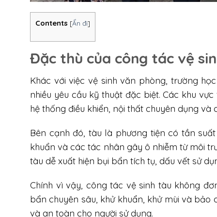
Contents
[
Ẩn đi
]
Đặc thù của công tác vệ si
Khác với việc vệ sinh văn phòng, trường học
nhiều yêu cầu kỹ thuật đặc biệt. Các khu vực tr
hệ thống điều khiển, nội thất chuyên dụng và 
Bên cạnh đó, tàu là phương tiện có tần suất
khuẩn và các tác nhân gây ô nhiễm từ môi trư
tàu dễ xuất hiện bụi bẩn tích tụ, dấu vết sử dụ
Chính vì vậy, công tác vệ sinh tàu không đ
bẩn chuyên sâu, khử khuẩn, khử mùi và bảo 
và an toàn cho người sử dụng.