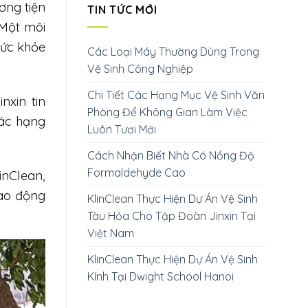
ơng tiện
TIN TỨC MỚI
 Một môi
sức khỏe
Các Loại Máy Thường Dùng Trong
Vệ Sinh Công Nghiệp
Chi Tiết Các Hạng Mục Vệ Sinh Văn
nxin tin
Phòng Để Không Gian Làm Việc
các hạng
Luôn Tươi Mới
Cách Nhận Biết Nhà Có Nồng Độ
Formaldehyde Cao
inClean,
lao động
KlinClean Thực Hiện Dự Án Vệ Sinh
Tàu Hỏa Cho Tập Đoàn Jinxin Tại
Việt Nam
KlinClean Thực Hiện Dự Án Vệ Sinh
Kính Tại Dwight School Hanoi