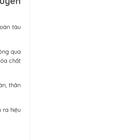
huyên
đoàn tàu
hông qua
hóa chất
àn, thân
 ra hiệu