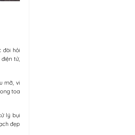
 đòi hỏi
 điện tử,
u mỡ, vi
rong toa
ử lý bụi
sạch đẹp