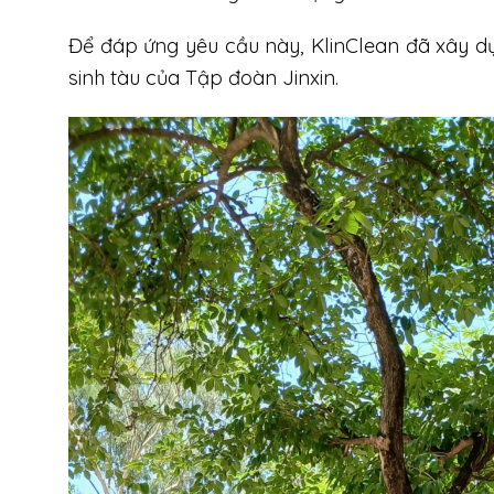
Để đáp ứng yêu cầu này, KlinClean đã xây d
sinh tàu của Tập đoàn Jinxin.