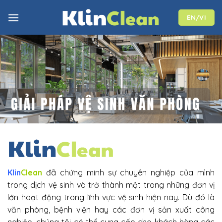
Skip
to
EN/VI
content
Klin
Clean
đã chứng minh sự chuyên nghiệp của mình
trong dịch vệ sinh và trở thành một trong những đơn vị
lớn hoạt động trong lĩnh vực vệ sinh hiện nay. Dù đó là
văn phòng, bệnh viện hay các đơn vị sản xuất công