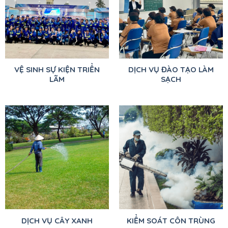
VỆ SINH SỰ KIỆN TRIỂN
DỊCH VỤ ĐÀO TẠO LÀM
LÃM
SẠCH
DỊCH VỤ CÂY XANH
KIỂM SOÁT CÔN TRÙNG