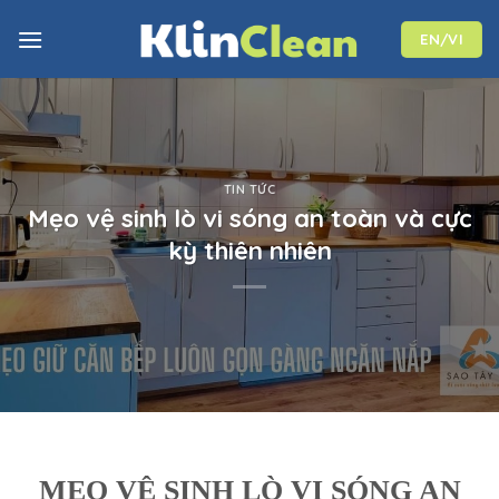
Skip
to
EN/VI
content
TIN TỨC
Mẹo vệ sinh lò vi sóng an toàn và cực
kỳ thiên nhiên
MẸO VỆ SINH LÒ VI SÓNG AN