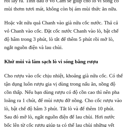
rồi lấy ra. Tinh dầu ở vỏ Cam sẽ giúp cho lò vi sóng có
mùi thơm tươi mát, không còn bị ám mùi thức ăn nữa.
Hoặc vắt nửa quả Chanh vào già nửa cốc nước. Thả cả
vỏ Chanh vào cốc. Đặt cốc nước Chanh vào lò, bật chế
độ hâm trong 3 phút, lò tắt để thêm 5 phút rồi mở lò,
ngắt nguồn điện và lau chùi.
Khử mùi và làm sạch lò vi sóng bằng rượu
Cho rượu vào cốc chịu nhiệt, khoảng già nửa cốc. Có thể
tận dụng luôn rượu gia vị dùng trong nấu ăn, nồng độ
cồn thấp. Nếu bạn dùng rượu có độ cồn cao thì nên pha
loãng ra 1 chút, để mùi rượu đỡ nồng. Cho cốc rượu vào
lò, bật chế độ hâm 3 phút. Tắt lò và để thêm 10 phút.
Sau đó mở lò, ngắt nguồn điện để lau chùi. Hơi nước
bốc lên từ cốc rượu giúp ta có thể lau chùi những vết