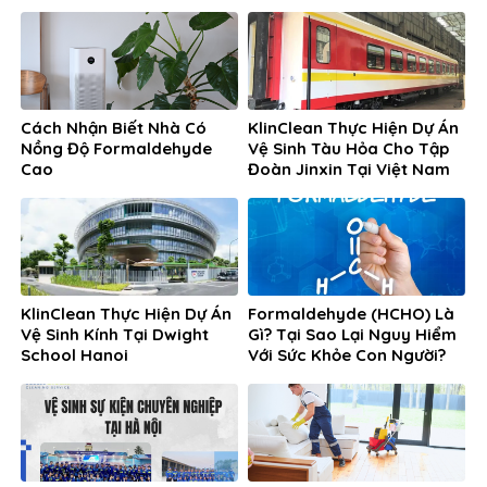
Mới
Cách Nhận Biết Nhà Có
KlinClean Thực Hiện Dự Án
Nồng Độ Formaldehyde
Vệ Sinh Tàu Hỏa Cho Tập
Cao
Đoàn Jinxin Tại Việt Nam
KlinClean Thực Hiện Dự Án
Formaldehyde (HCHO) Là
Vệ Sinh Kính Tại Dwight
Gì? Tại Sao Lại Nguy Hiểm
School Hanoi
Với Sức Khỏe Con Người?