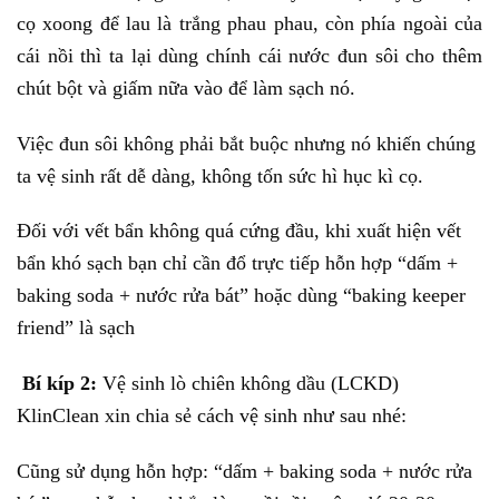
cọ xoong để lau là trắng phau phau, còn phía ngoài của
cái nồi thì ta lại dùng chính cái nước đun sôi cho thêm
chút bột và giấm nữa vào để làm sạch nó.
Việc đun sôi không phải bắt buộc nhưng nó khiến chúng
ta vệ sinh rất dễ dàng, không tốn sức hì hục kì cọ.
Đối với vết bẩn không quá cứng đầu, khi xuất hiện vết
bẩn khó sạch bạn chỉ cần đổ trực tiếp hỗn hợp “dấm +
baking soda + nước rửa bát” hoặc dùng “baking keeper
friend” là sạch
Bí kíp 2:
Vệ sinh lò chiên không dầu (LCKD)
KlinClean xin chia sẻ cách vệ sinh như sau nhé:
Cũng sử dụng hỗn hợp: “dấm + baking soda + nước rửa