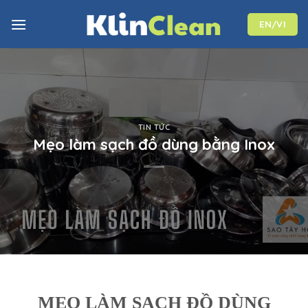
Skip
to
EN/VI
content
TIN TỨC
Mẹo làm sạch đồ dùng bằng Inox
MẸO LÀM SẠCH ĐỒ DÙNG