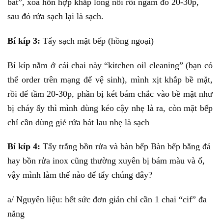
bát”, xoa hỗn hợp khắp lòng nồi rồi ngâm đó 20-30p,
sau đó rửa sạch lại là sạch.
Bí kíp 3:
Tẩy sạch mặt bếp (hồng ngoại)
Bí kíp nằm ở cái chai này “kitchen oil cleaning” (bạn có
thể order trên mạng để vệ sinh), mình xịt khắp bề mặt,
rồi để tầm 20-30p, phần bị két bám chắc vào bề mặt như
bị cháy ấy thì mình dùng kéo cậy nhẹ là ra, còn mặt bếp
chỉ cần dùng giẻ rửa bát lau nhẹ là sạch
Bí kíp 4:
Tẩy trắng bồn rửa và bàn bếp Bàn bếp bằng đá
hay bồn rửa inox cũng thường xuyên bị bám màu và ố,
vậy mình làm thế nào để tẩy chúng đây?
a/ Nguyên liệu: hết sức đơn giản chỉ cần 1 chai “cif” đa
năng