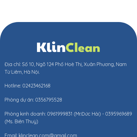
Địa chỉ: Số 10, Ngõ 124 Phố Hoè Thị, Xuân Phương, Nam
Từ Liêm, Hà Nội.
Hotline: 02423462168
Phòng dự án: 0356795528
Phòng kinh doanh: 0961999831 (Mr.Đức Hải) - 0395969689
(Ms. Biên Thuỳ)
Email:
klinclean.com@gmail.com