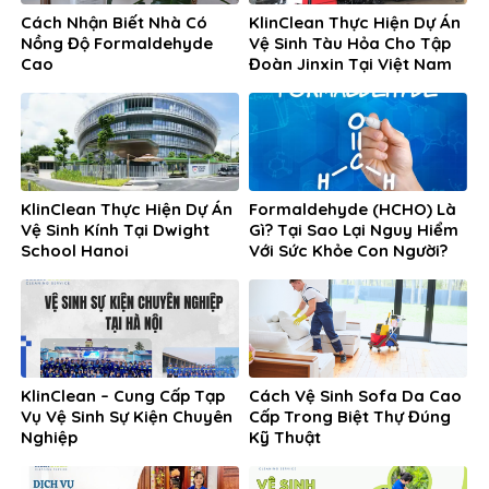
Cách Nhận Biết Nhà Có
KlinClean Thực Hiện Dự Án
Nồng Độ Formaldehyde
Vệ Sinh Tàu Hỏa Cho Tập
Cao
Đoàn Jinxin Tại Việt Nam
KlinClean Thực Hiện Dự Án
Formaldehyde (HCHO) Là
Vệ Sinh Kính Tại Dwight
Gì? Tại Sao Lại Nguy Hiểm
School Hanoi
Với Sức Khỏe Con Người?
KlinClean – Cung Cấp Tạp
Cách Vệ Sinh Sofa Da Cao
Vụ Vệ Sinh Sự Kiện Chuyên
Cấp Trong Biệt Thự Đúng
Nghiệp
Kỹ Thuật