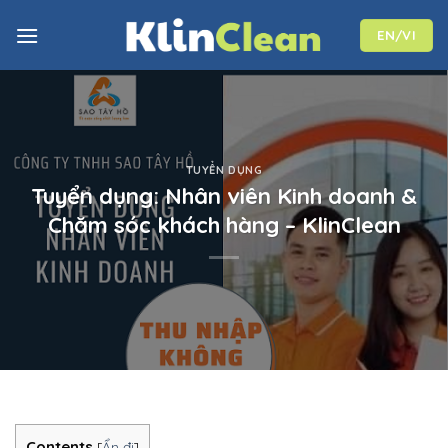
Skip
to
EN/VI
content
TUYỂN DỤNG
Tuyển dụng: Nhân viên Kinh doanh &
Chăm sóc khách hàng – KlinClean
Contents
[
Ẩn đi
]