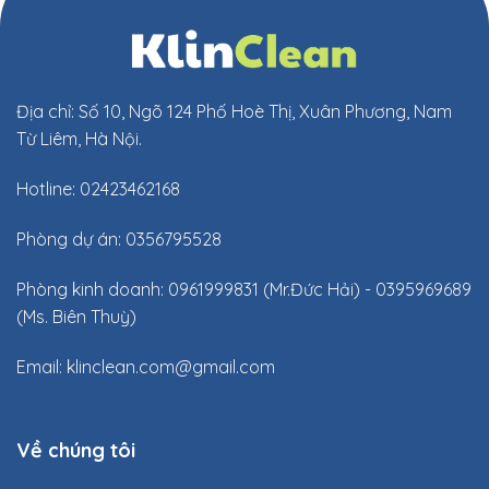
Địa chỉ: Số 10, Ngõ 124 Phố Hoè Thị, Xuân Phương, Nam
Từ Liêm, Hà Nội.
Hotline: 02423462168
Phòng dự án: 0356795528
Phòng kinh doanh: 0961999831 (Mr.Đức Hải) - 0395969689
(Ms. Biên Thuỳ)
Email:
klinclean.com@gmail.com
Về chúng tôi