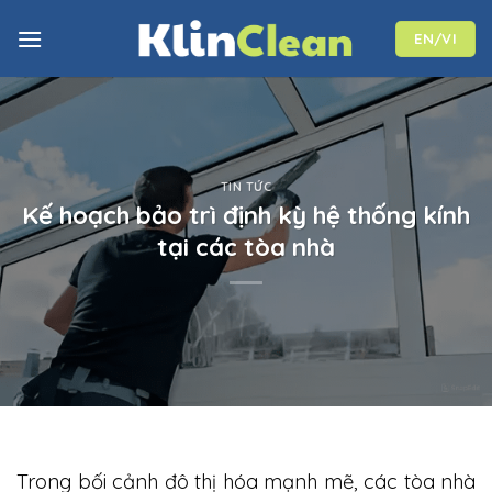
Skip
to
EN/VI
content
TIN TỨC
Kế hoạch bảo trì định kỳ hệ thống kính
tại các tòa nhà
Trong bối cảnh đô thị hóa mạnh mẽ, các tòa nhà