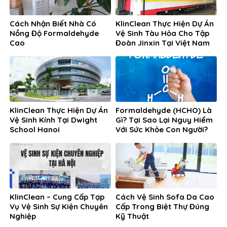
Cách Nhận Biết Nhà Có
KlinClean Thực Hiện Dự Án
Nồng Độ Formaldehyde
Vệ Sinh Tàu Hỏa Cho Tập
Cao
Đoàn Jinxin Tại Việt Nam
KlinClean Thực Hiện Dự Án
Formaldehyde (HCHO) Là
Vệ Sinh Kính Tại Dwight
Gì? Tại Sao Lại Nguy Hiểm
School Hanoi
Với Sức Khỏe Con Người?
KlinClean – Cung Cấp Tạp
Cách Vệ Sinh Sofa Da Cao
Vụ Vệ Sinh Sự Kiện Chuyên
Cấp Trong Biệt Thự Đúng
Nghiệp
Kỹ Thuật