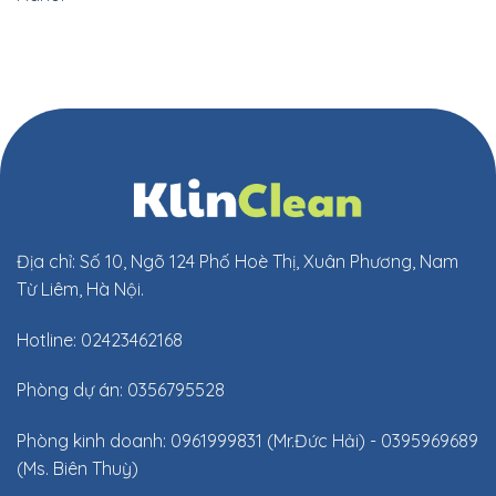
Địa chỉ: Số 10, Ngõ 124 Phố Hoè Thị, Xuân Phương, Nam
Từ Liêm, Hà Nội.
Hotline: 02423462168
Phòng dự án: 0356795528
Phòng kinh doanh: 0961999831 (Mr.Đức Hải) - 0395969689
(Ms. Biên Thuỳ)