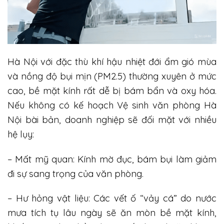
Hà Nội với đặc thù khí hậu nhiệt đới ẩm gió mùa
và nồng độ bụi mịn (PM2.5) thường xuyên ở mức
cao, bề mặt kính rất dễ bị bám bẩn và oxy hóa.
Nếu không có kế hoạch Vệ sinh văn phòng Hà
Nội bài bản, doanh nghiệp sẽ đối mặt với nhiều
hệ lụy:
– Mất mỹ quan: Kính mờ đục, bám bụi làm giảm
đi sự sang trọng của văn phòng.
– Hư hỏng vật liệu: Các vết ố “vảy cá” do nước
mưa tích tụ lâu ngày sẽ ăn mòn bề mặt kính,