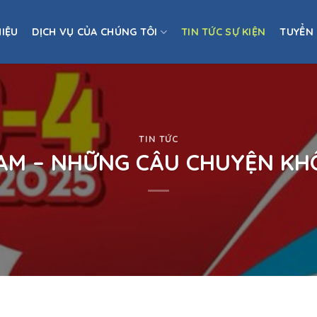
HIỆU
DỊCH VỤ CỦA CHÚNG TÔI
TIN TỨC SỰ KIỆN
TUYỂN
TIN TỨC
NAM – NHỮNG CÂU CHUYỆN K