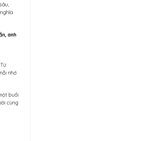
sâu,
 nghĩa
ắn, anh
 Từ
nỗi nhớ
một buổi
ười cùng