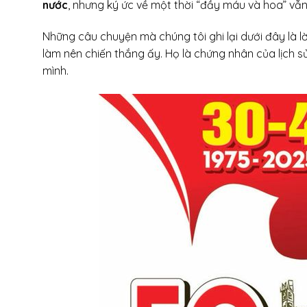
nước
, nhưng ký ức về một thời “đầy máu và hoa” vẫn
Những câu chuyện mà chúng tôi ghi lại dưới đây là 
làm nên chiến thắng ấy. Họ là chứng nhân của lịch s
mình.