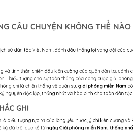
ỮNG CÂU CHUYỆN KHÔNG THỂ NÀO
 lịch sử dân tộc Việt Nam, đánh dấu thắng lợi vang dội của c
ng và tinh thần chiến đấu kiên cường của quân dân ta, cánh 
òn – biểu tượng cho sự toàn thắng của công cuộc giải phóng
 Không chỉ là chiến thắng về quân sự,
giải phóng miền Nam
cò
 kỷ nguyên độc lập, thống nhất và hòa bình cho toàn dân tộc
HẮC GHI
 là biểu tượng rực rỡ của lòng yêu nước, ý chí kiên cường và 
 kỷ đã trôi qua kể từ
ngày Giải phóng miền Nam, thống nhấ