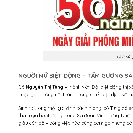
Lịch sử 
NGƯỜI NỮ BIỆT ĐỘNG – TẤM GƯƠNG SÁ
Cô
Nguyễn Thị Tùng
– thành viên Đội biệt động thị 
cuộc giải phóng nội thành trong chiến dịch lịch sử m
Sinh ra trong một gia đình cách mạng, cô Tùng đã sớ
tham gia hoạt động trong Xã đoàn Vĩnh Hưng. Những
giấu cán bộ – công việc nào cũng cam go nhưng cô