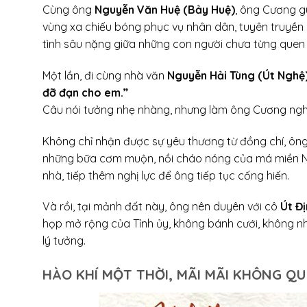
Cùng ông
Nguyễn Văn Huệ (Bảy Huệ)
, ông Cương g
vùng xa chiếu bóng phục vụ nhân dân, tuyên truyền 
tình sâu nặng giữa những con người chưa từng quen 
Một lần, đi cùng nhà văn
Nguyễn Hải Tùng (Út Nghệ
đỡ đạn cho em.”
Câu nói tưởng nhẹ nhàng, nhưng làm ông Cương ng
Không chỉ nhận được sự yêu thương từ đồng chí, ôn
những bữa cơm muộn, nồi cháo nóng của má miền Nam 
nhà, tiếp thêm nghị lực để ông tiếp tục cống hiến.
Và rồi, tại mảnh đất này, ông nên duyên với cô
Út Đ
họp mở rộng của Tỉnh ủy, không bánh cưới, không nh
lý tưởng.
HÀO KHÍ MỘT THỜI, MÃI MÃI KHÔNG Q