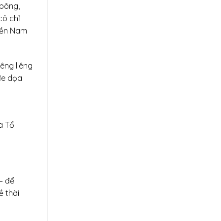
 bông,
cô chỉ
iền Nam
iêng liêng
đe dọa
a Tổ
– để
ề thời