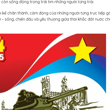
 còn sống động trong trái tim những người từng trải.
lời kể chân thành, cảm động của những người từng trực tiếp 
ử – sống, chiến đấu và yêu thương giữa thời khắc đất nước c