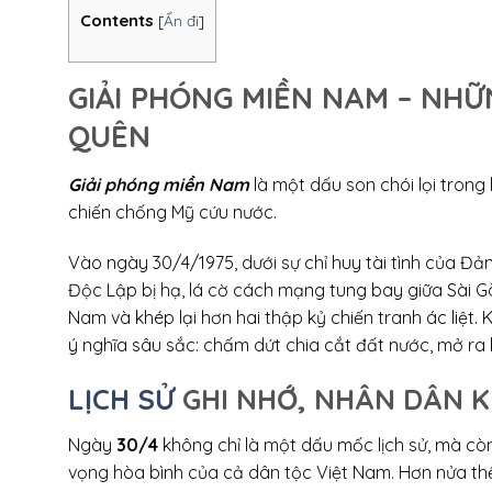
Contents
[
Ẩn đi
]
GIẢI PHÓNG MIỀN NAM – NH
QUÊN
Giải phóng miền Nam
là một dấu son chói lọi trong
chiến chống Mỹ cứu nước.
Vào ngày 30/4/1975, dưới sự chỉ huy tài tình của Đả
Độc Lập bị hạ, lá cờ cách mạng tung bay giữa Sài G
Nam và khép lại hơn hai thập kỷ chiến tranh ác liệt.
ý nghĩa sâu sắc: chấm dứt chia cắt đất nước, mở ra
LỊCH SỬ
GHI NHỚ, NHÂN DÂN K
Ngày
30/4
không chỉ là một dấu mốc lịch sử, mà còn
vọng hòa bình của cả dân tộc Việt Nam. Hơn nửa thế