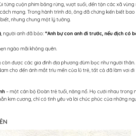
ùi từng cuộn phim băng rừng, vượt suối, đến tận các xã vùng 
cách mạng. Trong hành trình đó, ông đã chứng kiến biết bao
biết, nhưng chung một lý tưởng.
)
, người anh đã bảo:
“Anh bự con anh đi trước, nếu địch có b
hẹn ngào mãi không quên.
g còn được các gia đình địa phương đùm bọc như người thân.
cho đến ánh mắt trìu mến của lũ trẻ, tất cả đã làm vơi đi 
ịnh
– một cán bộ Đoàn trẻ tuổi, năng nổ. Họ cưới nhau trong 
ẫn kim cương, chỉ có tình yêu và lời chúc phúc của những ng
UÊN