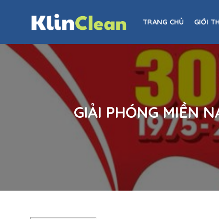
Skip
to
TRANG CHỦ
GIỚI T
content
GIẢI PHÓNG MIỀN 