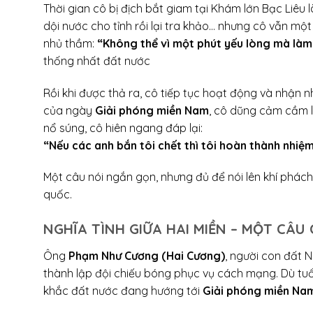
Thời gian cô bị địch bắt giam tại Khám lớn Bạc Liêu 
dội nước cho tỉnh rồi lại tra khảo… nhưng cô vẫn mộ
nhủ thầm:
“Không thể vì một phút yếu lòng mà làm
thống nhất đất nước
Rồi khi được thả ra, cô tiếp tục hoạt động và nhận n
của ngày
Giải phóng miền Nam
, cô dũng cảm cầm l
nổ súng, cô hiên ngang đáp lại:
“Nếu các anh bắn tôi chết thì tôi hoàn thành nhiệm
Một câu nói ngắn gọn, nhưng đủ để nói lên khí phách
quốc.
NGHĨA TÌNH GIỮA HAI MIỀN – MỘT CÂ
Ông
Phạm Như Cương (Hai Cương)
, người con đất N
thành lập đội chiếu bóng phục vụ cách mạng. Dù tuổ
khắc đất nước đang hướng tới
Giải phóng miền Na