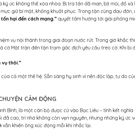
là ký ức không thể xóa nhòa. Bị tra tấn dã man, bịt mũi, đổ xà
t mực giữ bí mật, không khuất phục. Trong tận cùng đau đớn, 
 tổn hại đến cách mạng.”
quyết tâm hướng tới giải phóng m
hiệm vụ nội thành trong giai đoạn nước rút. Trong giờ khắc th
á cờ Mặt trận đến tận trạm gác địch yêu cầu treo cờ. Khi bị 
 vụ thôi.”
 của cả một thế hệ: Sẵn sàng hy sinh vì nền độc lập, tự do củ
U CHUYỆN CẢM ĐỘNG
inh Bình, là một cán bộ được cử vào Bạc Liêu – tỉnh kết nghĩa 
i đã cao, trí nhớ không còn vẹn nguyên, nhưng những ký ức v
m
vẫn khiến ông xúc động mỗi khi nhắc lại.