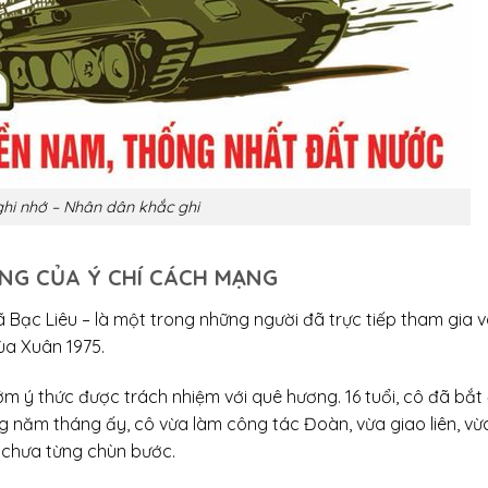
ghi nhớ – Nhân dân khắc ghi
NG CỦA Ý CHÍ CÁCH MẠNG
xã Bạc Liêu – là một trong những người đã trực tiếp tham gia
ùa Xuân 1975.
m ý thức được trách nhiệm với quê hương. 16 tuổi, cô đã bắt
 năm tháng ấy, cô vừa làm công tác Đoàn, vừa giao liên, vừ
 chưa từng chùn bước.