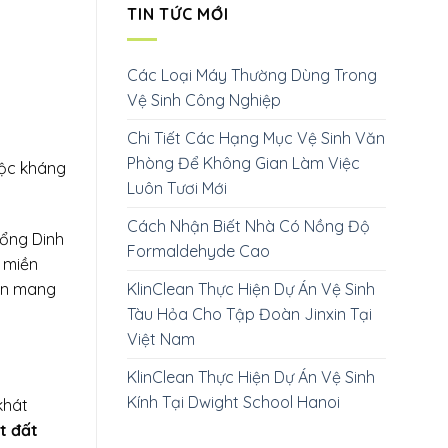
TIN TỨC MỚI
Các Loại Máy Thường Dùng Trong
Vệ Sinh Công Nghiệp
Chi Tiết Các Hạng Mục Vệ Sinh Văn
Phòng Để Không Gian Làm Việc
uộc kháng
Luôn Tươi Mới
Cách Nhận Biết Nhà Có Nồng Độ
cổng Dinh
Formaldehyde Cao
 miền
KlinClean Thực Hiện Dự Án Vệ Sinh
n mang
Tàu Hỏa Cho Tập Đoàn Jinxin Tại
.
Việt Nam
KlinClean Thực Hiện Dự Án Vệ Sinh
Kính Tại Dwight School Hanoi
khát
t đất