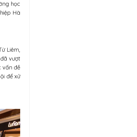
ường học
ghiệp Hà
Từ Liêm,
 đã vượt
c vấn đề
ội để xử