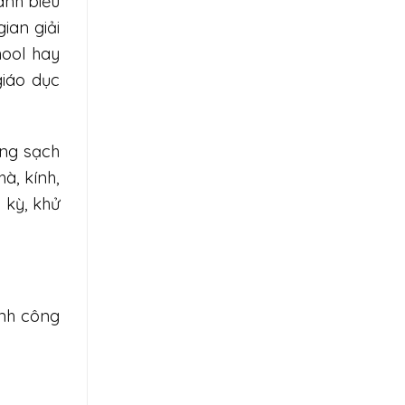
ành biểu
ian giải
hool hay
giáo dục
ờng sạch
à, kính,
 kỳ, khử
inh công