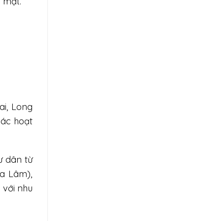
 mặt.
ai, Long
các hoạt
ư dân từ
ia Lâm),
 với nhu