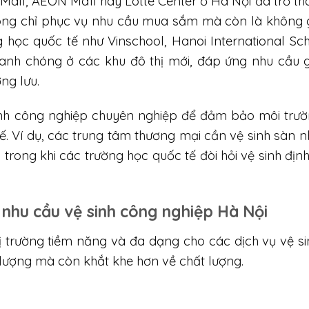
all, AEON Mall hay Lotte Center ở Hà Nội đã trở th
hông chỉ phục vụ nhu cầu mua sắm mà còn là không g
ng học quốc tế như Vinschool, Hanoi International Sc
nhanh chóng ở các khu đô thị mới, đáp ứng nhu cầu 
ng lưu.
inh công nghiệp chuyên nghiệp để đảm bảo môi trư
. Ví dụ, các trung tâm thương mại cần vệ sinh sàn nh
ong khi các trường học quốc tế đòi hỏi vệ sinh định
 nhu cầu vệ sinh công nghiệp Hà Nội
hị trường tiềm năng và đa dạng cho các dịch vụ vệ s
 lượng mà còn khắt khe hơn về chất lượng.