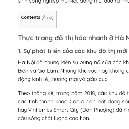
sinh công nghiệp Hà Nội, đồng thời đưa ra nh
Contents
[
Ẩn đi
]
Thực trạng đô thị hóa nhanh ở Hà 
1. Sự phát triển của các khu đô thị mới
Hà Nội đã chứng kiến sự bùng nổ của các kh
Biên và Gia Lâm. Những khu vực này không ch
động kinh tế, thương mại và giáo dục.
Theo thống kê, trong năm 2018, các khu đô 
các tỉnh thành khác. Các dự án bất động sả
hay Vinhomes Smart City (Đan Phượng) đã hìn
cầu sống chất lượng cao hơn.