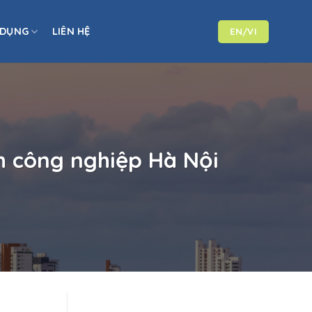
 DỤNG
LIÊN HỆ
EN/VI
h công nghiệp Hà Nội