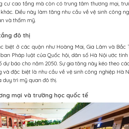
g cư cao tầng mà còn có trung tâm thương mại, tr
g khác. Điều này làm tăng nhu cầu về vệ sinh công n
oàn và thẩm mỹ.
tầng đô thị
đặc biệt ở các quận như Hoàng Mai, Gia Lâm và Bắc 
y ban Pháp luật của Quốc hội, dân số Hà Nội ước tính
ố dự báo cho năm 2050. Sự gia tăng này kéo theo cá
 và đặc biệt là nhu cầu về vệ sinh công nghiệp Hà N
 duy trì mỹ quan đô thị.
ương mại và trường học quốc tế