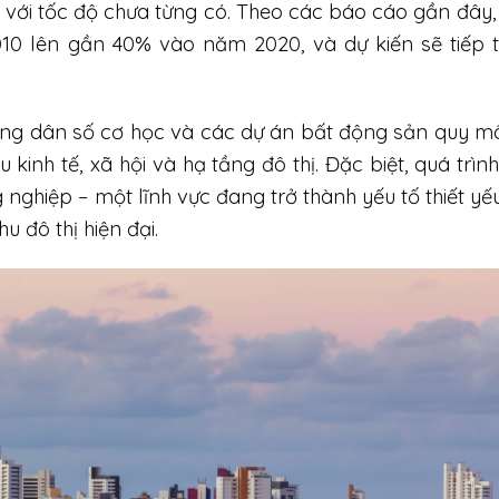
 với tốc độ chưa từng có. Theo các báo cáo gần đây, 
10 lên gần 40% vào năm 2020, và dự kiến sẽ tiếp 
 tăng dân số cơ học và các dự án bất động sản quy m
kinh tế, xã hội và hạ tầng đô thị. Đặc biệt, quá trìn
nghiệp – một lĩnh vực đang trở thành yếu tố thiết yế
u đô thị hiện đại.