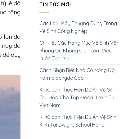
tỷ lệ đô
TIN TỨC MỚI
tục tăng
Các Loại Máy Thường Dùng Trong
Vệ Sinh Công Nghiệp
ô lớn đã
Chi Tiết Các Hạng Mục Vệ Sinh Văn
h này đã
Phòng Để Không Gian Làm Việc
u để duy
Luôn Tươi Mới
Cách Nhận Biết Nhà Có Nồng Độ
Formaldehyde Cao
KlinClean Thực Hiện Dự Án Vệ Sinh
Tàu Hỏa Cho Tập Đoàn Jinxin Tại
Việt Nam
KlinClean Thực Hiện Dự Án Vệ Sinh
Kính Tại Dwight School Hanoi