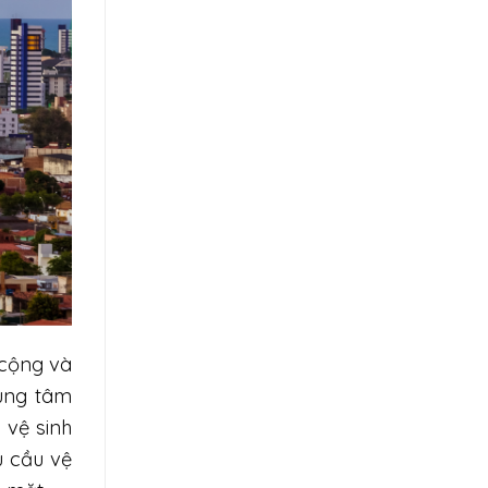
 cộng và
rung tâm
 vệ sinh
u cầu vệ