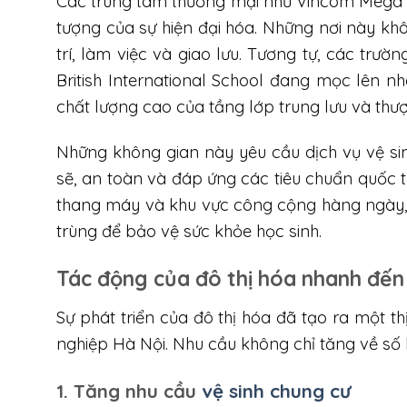
Các trung tâm thương mại như Vincom Mega M
tượng của sự hiện đại hóa. Những nơi này k
trí, làm việc và giao lưu. Tương tự, các trườ
British International School đang mọc lên 
chất lượng cao của tầng lớp trung lưu và thượ
Những không gian này yêu cầu dịch vụ vệ s
sẽ, an toàn và đáp ứng các tiêu chuẩn quốc tế
thang máy và khu vực công cộng hàng ngày, tr
trùng để bảo vệ sức khỏe học sinh.
Tác động của đô thị hóa nhanh đến
Sự phát triển của đô thị hóa đã tạo ra một t
nghiệp Hà Nội. Nhu cầu không chỉ tăng về số
1. Tăng nhu cầu
vệ sinh chung cư