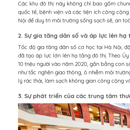
Các khu đô thị này không chỉ bao gồm chun
quốc tế, bệnh viện và các tiện ích công cộn
Nội để duy trì môi trường sống sạch sẽ, an t
2. Sự gia tăng dân số và áp lực lên hạ 
Tốc độ gia tăng dân số cơ học tại Hà Nội, 
đã tạo áp lực lớn lên hạ tầng đô thị. Theo Ủ
10 triệu người vào năm 2020, gần bằng con s
như tắc nghẽn giao thông, ô nhiễm môi trường
lý rác thải, làm sạch không gian công cộng và
3. Sự phát triển của các trung tâm th