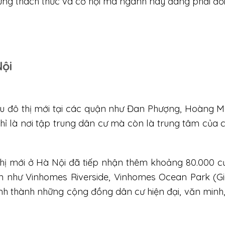
ững thách thức và cơ hội mà ngành này đang phải đối
Nội
u đô thị mới tại các quận như Đan Phượng, Hoàng M
ỉ là nơi tập trung dân cư mà còn là trung tâm của 
thị mới ở Hà Nội đã tiếp nhận thêm khoảng 80.000 c
n như Vinhomes Riverside, Vinhomes Ocean Park (G
h thành những cộng đồng dân cư hiện đại, văn minh,