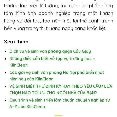
trường làm việc lý tưởng, mà còn góp phần nâng
tầm hình ảnh doanh nghiệp trong mắt khách
hàng và đối tác, tạo nên một lợi thế cạnh tranh
bền vững trong thị trường ngày càng khốc liệt.
Xem thêm:
Dịch vụ vệ sinh văn phòng quận Cầu Giấy
Những điều cần biết về tạp vụ trường học –
KlinClean
Các gói vệ sinh văn phòng Hà Nội phổ biến nhất
hiện nay của KlinClean
VỆ SINH BIỆT THỰ ĐỊNH KỲ HAY THEO YÊU CẦU? LỰA
CHỌN NÀO TỐI ƯU CHO NGÔI NHÀ CỦA BẠN?
Quy trình vệ sinh triển lãm chuẩn chuyên nghiệp từ
A–Z của KlinClean