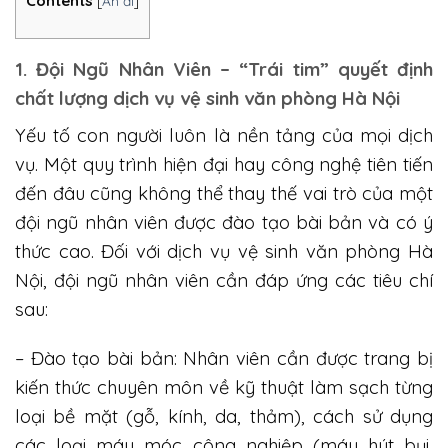
Contents
[
Ẩn đi
]
1. Đội Ngũ Nhân Viên – “Trái tim” quyết định
chất lượng dịch vụ vệ sinh văn phòng Hà Nội
Yếu tố con người luôn là nền tảng của mọi dịch
vụ. Một quy trình hiện đại hay công nghệ tiên tiến
đến đâu cũng không thể thay thế vai trò của một
đội ngũ nhân viên được đào tạo bài bản và có ý
thức cao. Đối với dịch vụ vệ sinh văn phòng Hà
Nội, đội ngũ nhân viên cần đáp ứng các tiêu chí
sau:
– Đào tạo bài bản: Nhân viên cần được trang bị
kiến thức chuyên môn về kỹ thuật làm sạch từng
loại bề mặt (gỗ, kính, da, thảm), cách sử dụng
các loại máy móc công nghiệp (máy hút bụi,