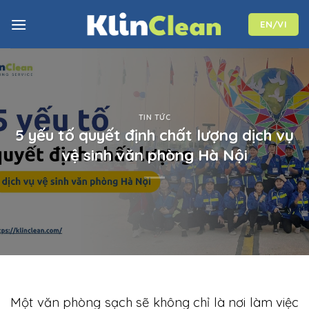
Skip
to
EN/VI
content
TIN TỨC
5 yếu tố quyết định chất lượng dịch vụ
vệ sinh văn phòng Hà Nội
Một văn phòng sạch sẽ không chỉ là nơi làm việc