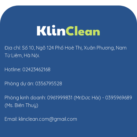
Địa chỉ: Số 10, Ngõ 124 Phố Hoè Thị, Xuân Phương, Nam
Từ Liêm, Hà Nội.
Hotline: 02423462168
Phòng dự án: 0356795528
Phòng kinh doanh: 0961999831 (Mr.Đức Hải) - 0395969689
(Ms. Biên Thuỳ)
Email:
klinclean.com@gmail.com