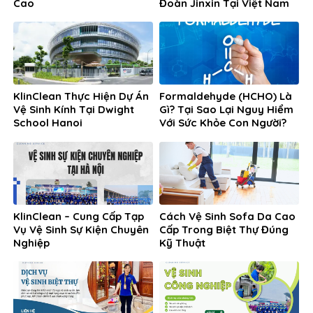
Cao
Đoàn Jinxin Tại Việt Nam
KlinClean Thực Hiện Dự Án
Formaldehyde (HCHO) Là
Vệ Sinh Kính Tại Dwight
Gì? Tại Sao Lại Nguy Hiểm
School Hanoi
Với Sức Khỏe Con Người?
KlinClean – Cung Cấp Tạp
Cách Vệ Sinh Sofa Da Cao
Vụ Vệ Sinh Sự Kiện Chuyên
Cấp Trong Biệt Thự Đúng
Nghiệp
Kỹ Thuật